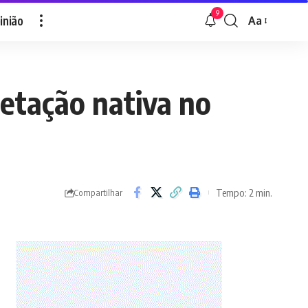
9
inião
Aa
Font
Resizer
getação nativa no
Tempo: 2 min.
Compartilhar