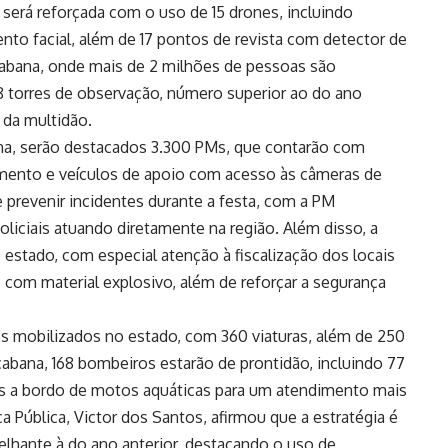
será reforçada com o uso de 15 drones, incluindo
o facial, além de 17 pontos de revista com detector de
abana, onde mais de 2 milhões de pessoas são
 torres de observação, número superior ao do ano
 da multidão.
, serão destacados 3.300 PMs, que contarão com
mento e veículos de apoio com acesso às câmeras de
e prevenir incidentes durante a festa, com a PM
oliciais atuando diretamente na região. Além disso, a
o estado, com especial atenção à fiscalização dos locais
com material explosivo, além de reforçar a segurança
es mobilizados no estado, com 360 viaturas, além de 250
bana, 168 bombeiros estarão de prontidão, incluindo 77
cos a bordo de motos aquáticas para um atendimento mais
a Pública, Victor dos Santos, afirmou que a estratégia é
lhante à do ano anterior, destacando o uso de