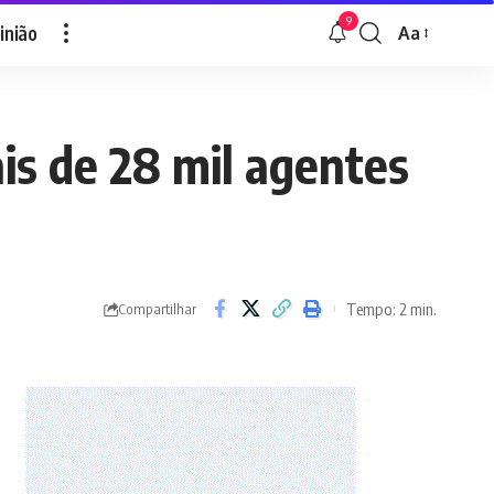
9
inião
Aa
Font
Resizer
is de 28 mil agentes
Tempo: 2 min.
Compartilhar