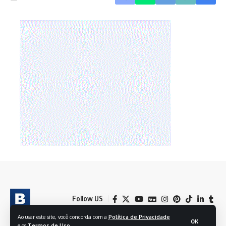
Follow US
Ao usar este site, você concorda com a
Política de Privacidade
OK
e os
Termos de Uso
.