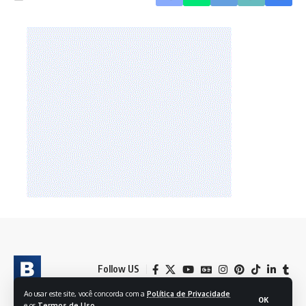
Follow US
Ao usar este site, você concorda com a
Política de Privacidade
OK
e os
Termos de Uso
.