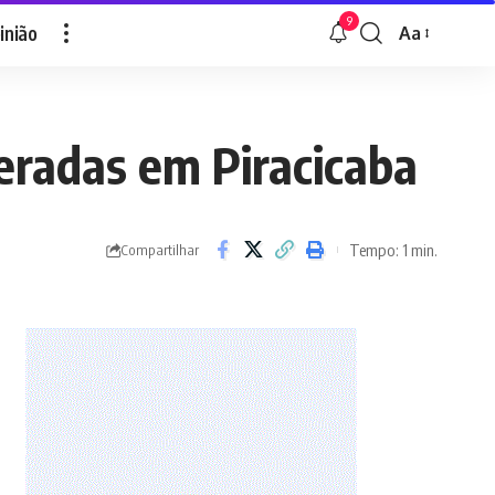
9
inião
Aa
Font
Resizer
teradas em Piracicaba
Tempo: 1 min.
Compartilhar