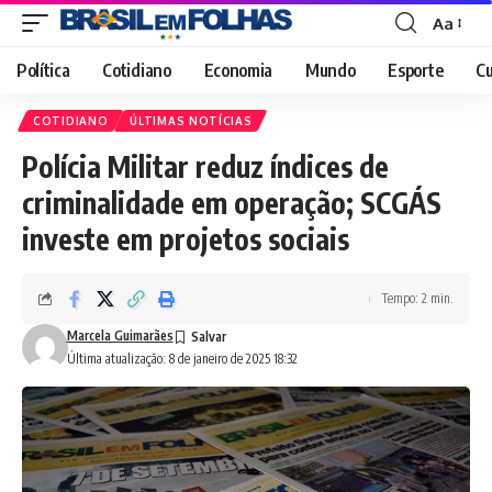
Aa
Font
Resizer
Política
Cotidiano
Economia
Mundo
Esporte
Cu
COTIDIANO
ÚLTIMAS NOTÍCIAS
Polícia Militar reduz índices de
criminalidade em operação; SCGÁS
investe em projetos sociais
Tempo: 2 min.
Marcela Guimarães
Última atualização: 8 de janeiro de 2025 18:32