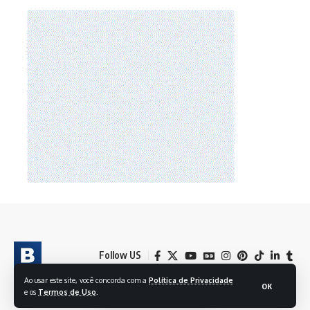
Follow US
Ao usar este site, você concorda com a
Política de Privacidade
OK
e os
Termos de Uso
.
© 2024 BRASIL EM FOLHAS S/A