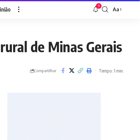
9
inião
Aa
Font
Resizer
rural de Minas Gerais
Tempo: 1 min.
Compartilhar