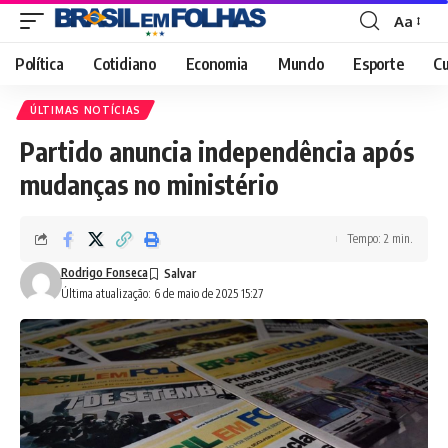
Aa
Font
Resizer
Política
Cotidiano
Economia
Mundo
Esporte
Cu
ÚLTIMAS NOTÍCIAS
Partido anuncia independência após
mudanças no ministério
Tempo: 2 min.
Rodrigo Fonseca
Última atualização: 6 de maio de 2025 15:27