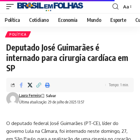
Aa
Font
Resizer
Política
Cotidiano
Economia
Mundo
Esporte
Cu
POLÍTICA
Deputado José Guimarães é
internado para cirurgia cardíaca em
SP
Tempo: 1 min.
Laura Ferreira
Última atualização: 29 de julho de 2025 13:57
O deputado federal José Guimarães (PT-CE), líder do
governo Lula na Câmara, foi internado neste domingo, 27,
em São Paulo, para a realização de uma cirurgia no coração.