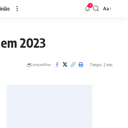
9
inião
Aa
Font
Resizer
l em 2023
Tempo: 2 min.
Compartilhar