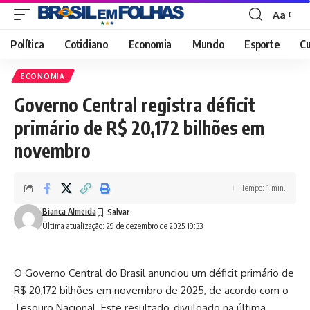
Aa
Font
Resizer
Política
Cotidiano
Economia
Mundo
Esporte
Cu
ECONOMIA
Governo Central registra déficit
primário de R$ 20,172 bilhões em
novembro
Tempo: 1 min.
Bianca Almeida
Última atualização: 29 de dezembro de 2025 19:33
O Governo Central do Brasil anunciou um déficit primário de
R$ 20,172 bilhões em novembro de 2025, de acordo com o
Tesouro Nacional. Este resultado, divulgado na última