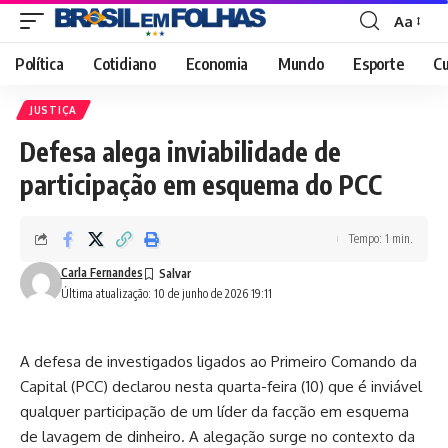
Aa
Font
Resizer
Política
Cotidiano
Economia
Mundo
Esporte
Cu
JUSTIÇA
Defesa alega inviabilidade de
participação em esquema do PCC
Tempo: 1 min.
Carla Fernandes
Última atualização: 10 de junho de 2026 19:11
A defesa de investigados ligados ao Primeiro Comando da
Capital (PCC) declarou nesta quarta-feira (10) que é inviável
qualquer participação de um líder da facção em esquema
de lavagem de dinheiro. A alegação surge no contexto da