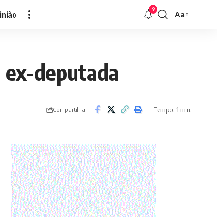
9
inião
Aa
Font
Resizer
 a ex-deputada
Tempo: 1 min.
Compartilhar