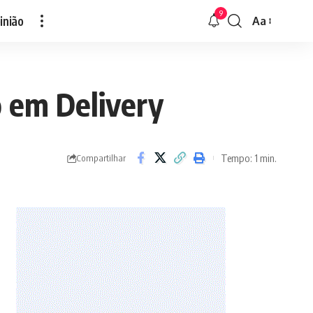
9
inião
Aa
Font
Resizer
o em Delivery
Tempo: 1 min.
Compartilhar