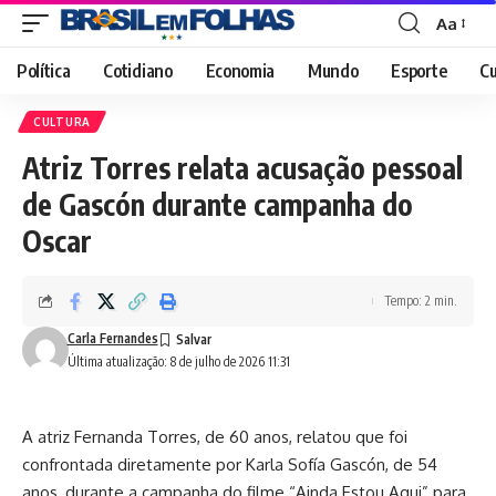
Aa
Font
Resizer
Política
Cotidiano
Economia
Mundo
Esporte
Cu
CULTURA
Atriz Torres relata acusação pessoal
de Gascón durante campanha do
Oscar
Tempo: 2 min.
Carla Fernandes
Última atualização: 8 de julho de 2026 11:31
A atriz Fernanda Torres, de 60 anos, relatou que foi
confrontada diretamente por Karla Sofía Gascón, de 54
anos, durante a campanha do filme “Ainda Estou Aqui” para