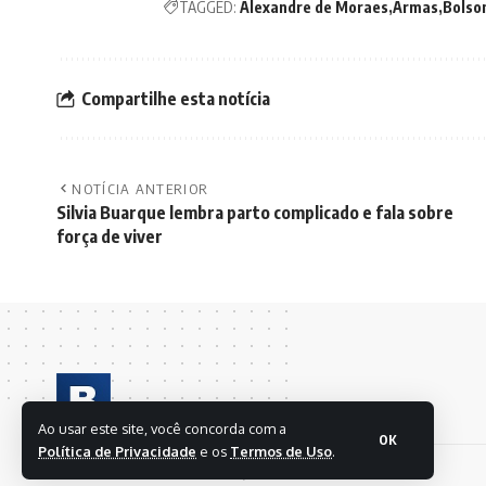
TAGGED:
Alexandre de Moraes
Armas
Bolso
Compartilhe esta notícia
NOTÍCIA ANTERIOR
Silvia Buarque lembra parto complicado e fala sobre
força de viver
Ao usar este site, você concorda com a
OK
Política de Privacidade
e os
Termos de Uso
.
© 2024 BRASIL EM FOLHAS S/A