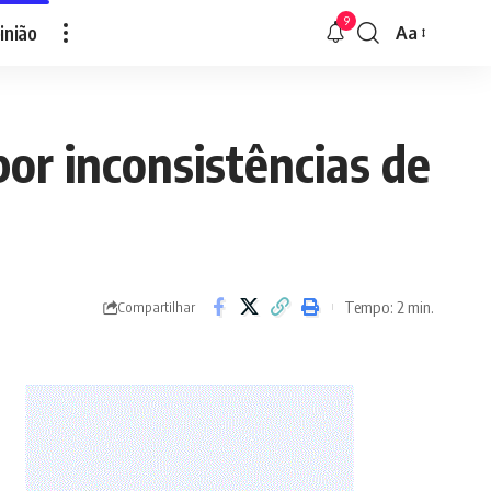
9
inião
Aa
Font
Resizer
or inconsistências de
Tempo: 2 min.
Compartilhar