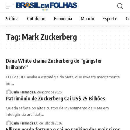
Política
Cotidiano
Economia
Mundo
Esporte
Cu
Tag:
Mark Zuckerberg
Dana White chama Zuckerberg de “gângster
brilhante”
CEO da UFC avalia a estratégia da Meta, que investe maciçamente
em…
Carla Fernandes
2 de agosto de 2026
Patrimônio de Zuckerberg Cai US$ 25 Bilhões
Queda reflete os altos custos de investimento da Meta em
inteligência artificial,…
Carla Fernandes
30 de julho de 2026
Ellison perde fortuna e cai no ranking dos mais ricos