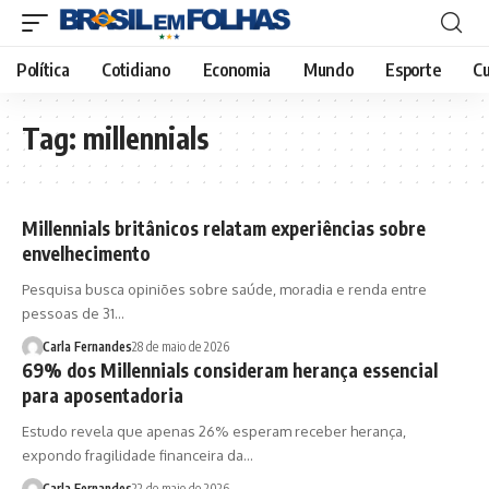
Política
Cotidiano
Economia
Mundo
Esporte
Cu
Tag:
millennials
Millennials britânicos relatam experiências sobre
envelhecimento
Pesquisa busca opiniões sobre saúde, moradia e renda entre
pessoas de 31…
Carla Fernandes
28 de maio de 2026
69% dos Millennials consideram herança essencial
para aposentadoria
Estudo revela que apenas 26% esperam receber herança,
expondo fragilidade financeira da…
Carla Fernandes
22 de maio de 2026