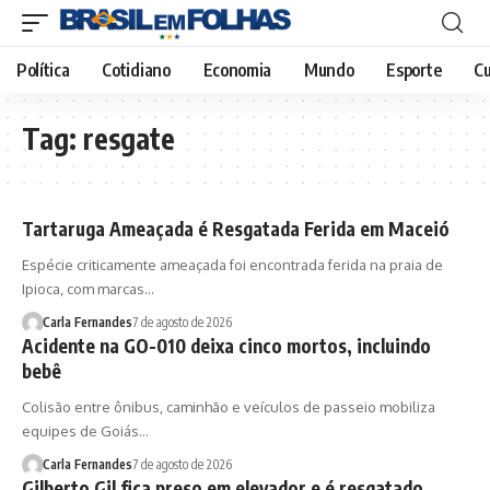
Política
Cotidiano
Economia
Mundo
Esporte
Cu
Tag:
resgate
Tartaruga Ameaçada é Resgatada Ferida em Maceió
Espécie criticamente ameaçada foi encontrada ferida na praia de
Ipioca, com marcas…
Carla Fernandes
7 de agosto de 2026
Acidente na GO-010 deixa cinco mortos, incluindo
bebê
Colisão entre ônibus, caminhão e veículos de passeio mobiliza
equipes de Goiás…
Carla Fernandes
7 de agosto de 2026
Gilberto Gil fica preso em elevador e é resgatado