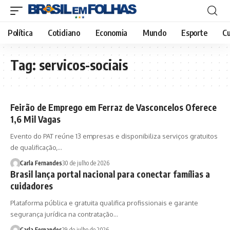
Política
Cotidiano
Economia
Mundo
Esporte
Cu
Tag:
servicos-sociais
Feirão de Emprego em Ferraz de Vasconcelos Oferece
1,6 Mil Vagas
Evento do PAT reúne 13 empresas e disponibiliza serviços gratuitos
de qualificação,…
Carla Fernandes
30 de julho de 2026
Brasil lança portal nacional para conectar famílias a
cuidadores
Plataforma pública e gratuita qualifica profissionais e garante
segurança jurídica na contratação…
Carla Fernandes
29 de julho de 2026