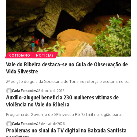
COTIDIANO
NOTÍCIAS
Vale do Ribeira destaca-se no Guia de Observação de
Vida Silvestre
2ª edição do guia da Secretaria de Turismo reforça o ecoturismo e…
Carla Fernandes
28 de maio de 2026
Auxílio-aluguel beneficia 230 mulheres vítimas de
violência no Vale do Ribeira
Programa do Governo de SP investiu R$ 721 mil na região para…
Carla Fernandes
26 de maio de 2026
Problemas no sinal da TV digital na Baixada Santista