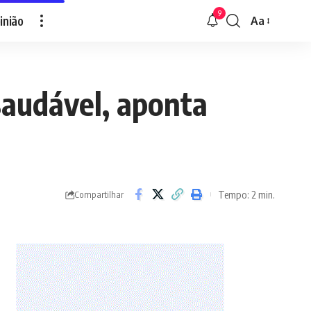
9
inião
Aa
Font
Resizer
saudável, aponta
Tempo: 2 min.
Compartilhar