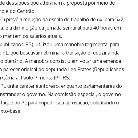
de destaques que alterariam a proposta por meio de
o e do Centrão.
) prevê a redução da escala de trabalho de 6×1 para 5×2,
ga, e a diminuição da jornada semanal para 40 horas em
o mantém os salários atuais.
ublicanos-PB), utilizou uma manobra regimental para
PL, que buscavam eliminar a transição e reduzir ainda
no plenário. A manobra consistiu em votar uma emenda
 parecer original do deputado Leo Prates (Republicanos-
a Câmara, Paulo Pimenta (PT-RS).
PL tinha caráter eleitoreiro, enquanto parlamentares do
onstranger o governo. Na comissão especial, o governo
aque do PL para impedir sua aprovação, solicitando o
exto-base.