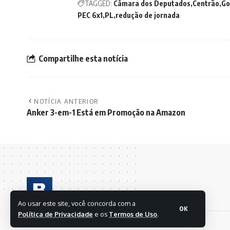
TAGGED:
Câmara dos Deputados
Centrão
Go
PEC 6x1
PL
redução de jornada
Compartilhe esta notícia
NOTÍCIA ANTERIOR
Anker 3-em-1 Está em Promoção na Amazon
Ao usar este site, você concorda com a
OK
Política de Privacidade
e os
Termos de Uso
.
© 2024 BRASIL EM FOLHAS S/A