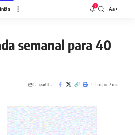
9
inião
Aa
Font
Resizer
nada semanal para 40
Tempo: 2 min.
Compartilhar