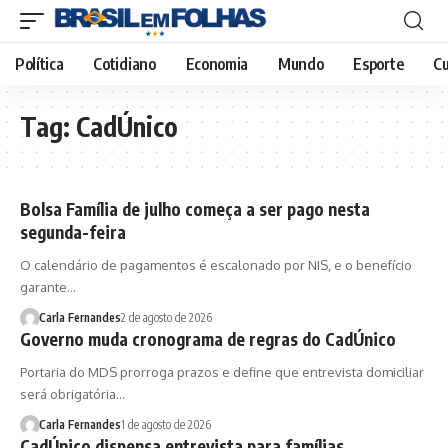
Política
Cotidiano
Economia
Mundo
Esporte
Cu
Tag:
CadÚnico
Bolsa Família de julho começa a ser pago nesta
segunda-feira
O calendário de pagamentos é escalonado por NIS, e o benefício
garante…
Carla Fernandes
2 de agosto de 2026
Governo muda cronograma de regras do CadÚnico
Portaria do MDS prorroga prazos e define que entrevista domiciliar
será obrigatória…
Carla Fernandes
1 de agosto de 2026
CadÚnico dispensa entrevista para famílias