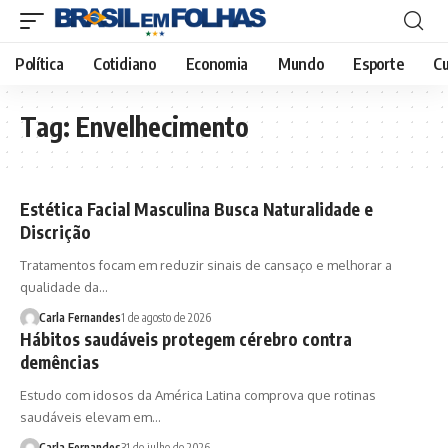
Política
Cotidiano
Economia
Mundo
Esporte
Cu
Tag:
Envelhecimento
Estética Facial Masculina Busca Naturalidade e
Discrição
Tratamentos focam em reduzir sinais de cansaço e melhorar a
qualidade da…
Carla Fernandes
1 de agosto de 2026
Hábitos saudáveis protegem cérebro contra
demências
Estudo com idosos da América Latina comprova que rotinas
saudáveis elevam em…
Carla Fernandes
31 de julho de 2026